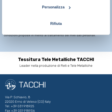
Se vuoi essere informato sull’uscita di nuovi prodotti, sulle offerte
Personalizza
commerciali e sulle promozioni, inserisci la tua e-mail per iscriverti
alla newsletter.
Rifiuta
questo link
Ho letto l’informativa sulla Privacy a
e accetto le
condizioni proposte in merito al trattamento dei miei dati personali.
Tessitura Tele Metalliche TACCHI
Leader nella produzione di Reti e Tele Metalliche
Via P. Schiavio, 8
22020 Erno di Veleso (CO) Italy
Tel. +39 031 918925
Fax +39 031 918936