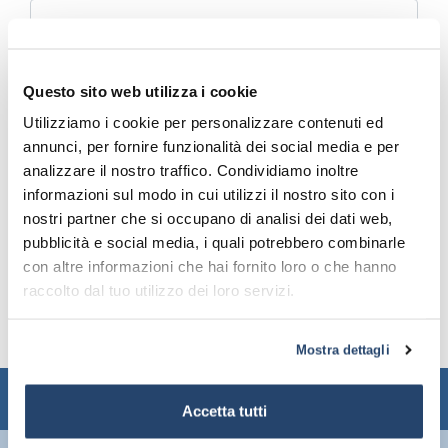
Ho letto l’informativa sulla
e accetto le
Privacy
Questo sito web utilizza i cookie
condizioni proposte in merito al trattamento dei
miei dati personali.
Utilizziamo i cookie per personalizzare contenuti ed
annunci, per fornire funzionalità dei social media e per
analizzare il nostro traffico. Condividiamo inoltre
informazioni sul modo in cui utilizzi il nostro sito con i
nostri partner che si occupano di analisi dei dati web,
Leggi qui la Privacy Policy
pubblicità e social media, i quali potrebbero combinarle
con altre informazioni che hai fornito loro o che hanno
raccolto dal tuo utilizzo dei loro servizi.
Mostra dettagli
NEWSLETTER
Accetta tutti