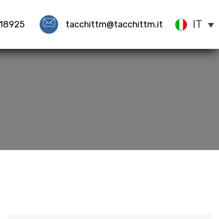
IT
918925
tacchittm@tacchittm.it